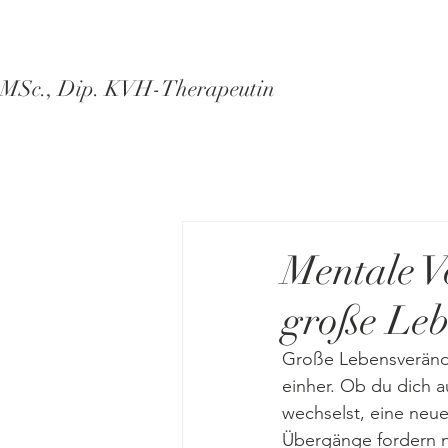
 MSc., Dip. KVH-Therapeutin
Mentale V
große Le
Große Lebensverände
einher. Ob du dich au
wechselst, eine neue
Übergänge fordern ni