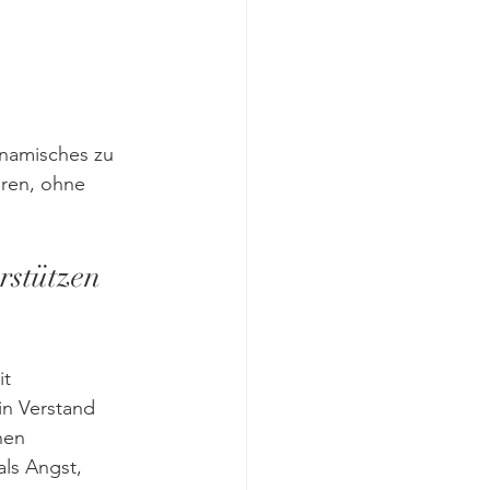
ynamisches zu 
eren, ohne 
rstützen 
t 
n Verstand 
nen 
als Angst, 