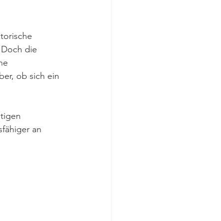
torische 
. Doch die 
ne 
er, ob sich ein 
tigen 
fähiger an 