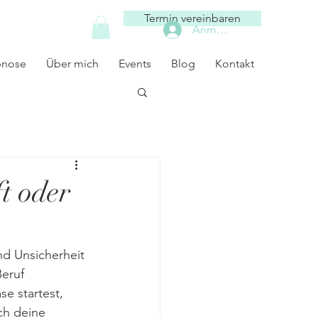
Termin vereinbaren
Anmelden
pnose
Über mich
Events
Blog
Kontakt
t oder
d Unsicherheit 
Beruf 
e startest, 
ch deine 