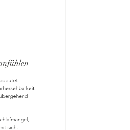
anfühlen
edeutet 
rhersehbarkeit 
orübergehend 
Schlafmangel, 
t sich. 