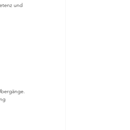
etenz und 
 Übergänge. 
ng 