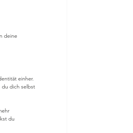
n deine 
ntität einher. 
 du dich selbst 
mehr 
kst du 