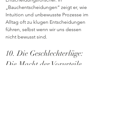
„Bauchentscheidungen“ zeigt er, wie 
Intuition und unbewusste Prozesse im 
Alltag oft zu klugen Entscheidungen 
führen, selbst wenn wir uns dessen 
nicht bewusst sind.
10. Die Geschlechterlüge: 
Die Macht der Vorurteile 
über Frau und Mann von 
Cordelia Fine
Cordelia Fine ist Psychologin und 
Neurowissenschaftlerin. In „Die 
Geschlechterlüge“ nimmt sie 
verbreitete Geschlechterklischees und 
angeblich wissenschaftliche Belege für 