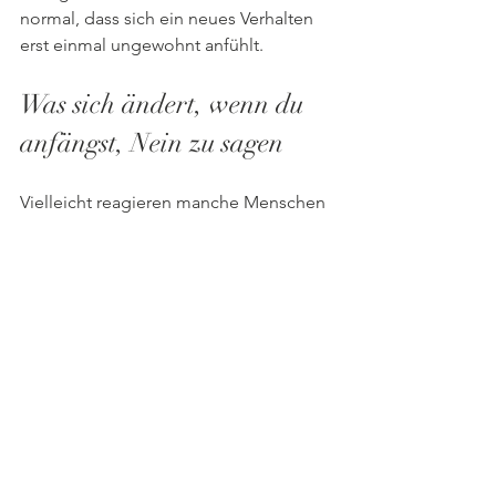
normal, dass sich ein neues Verhalten 
erst einmal ungewohnt anfühlt.
Was sich ändert, wenn du 
anfängst, Nein zu sagen
Vielleicht reagieren manche Menschen 
überrascht. Besonders dann, wenn du 
bisher immer Ja gesagt hast. Aber 
irgendwann gewöhnen sie sich daran 
und sie werden deine Zeit mehr 
schätzen.
Du wirst merken, dass du dich freier 
fühlst. Weniger gestresst. Weniger 
innerlich zerrissen.
Dein Nein schafft Raum für ein 
bewusstes Ja.